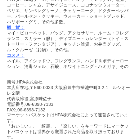
コーヒー、ジャム、アサイジュース、ココナッツウォーター、
ペリエ、サンペレグリーノ、チェリーコーク、ドクターペッパ
ー、バールセン・クッキー、ウォーカー・ショートブレッド、
ハリボー・グミ、その他多数。
雑 貨：
マイ・ピローペット、バッグ、アクセサリー、ルーム・フレグ
ランス、スカラー（服）、ディズニー・カレンダー（トイ・ス
トーリー・ファンタジア）、キッチン雑貨、お弁当グッズ、
ル・クルーゼ（お鍋）、その他。
コスメ：
ネイル、アイシャドウ、フレグランス、ハンド＆ボディーロー
ション、消毒ジェル、石鹸、ホワイトニング・ハミガキ、その
商号,HPA株式会社
本店所在地,〒560-0033 大阪府豊中市蛍池中町3-2-1 ルシオー
レ２階
代表取締役,宮原味佐子
電話番号,06-6398-7133
FAX:,06-6398-7132
マーケットバスケットはHPA株式会社によって運営されていま
す。
「おいしい」、「綺麗」、「楽しい」をキーワードにマーケッ
トバスケットは世界から厳選された商品を取り扱っておりま
す。