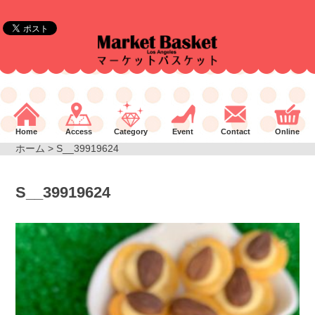
Home
Access
Category
Event
Contact
Online
ホーム
> S__39919624
S__39919624