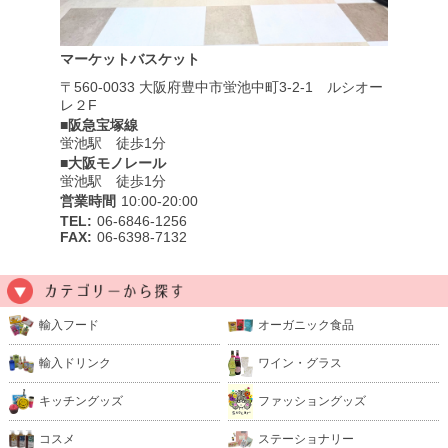
マーケットバスケット
〒560-0033
大阪府豊中市蛍池中町3-2-1
ルシオー
レ２F
■阪急宝塚線
蛍池駅 徒歩1分
■大阪モノレール
蛍池駅 徒歩1分
営業時間
10:00-20:00
TEL:
06-6846-1256
FAX:
06-6398-7132
輸入フード
オーガニック食品
輸入ドリンク
ワイン・グラス
キッチングッズ
ファッショングッズ
コスメ
ステーショナリー